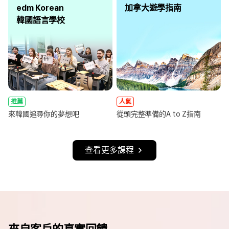
edm Korean
加拿大遊學指南
韓國語言學校
推薦
人氣
來韓國追尋你的夢想吧
從頭完整準備的A to Z指南
查看更多課程
來自客戶的真實回饋