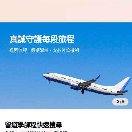
e
d
真誠守護每段旅程
m
留
透明流程・嚴選學校・安心付款機制
遊
學
3
/
6
留遊學課程快速搜尋