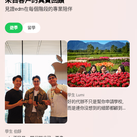
見證edm在每個階段的專業陪伴
遊學
留學
學生 Lumi
好的代辦不只是幫你申請學校，
而是連你沒想到的細節都顧到
了。edm專業和貼心，讓我這趟
遊學旅程從規劃到落地，都能踏
實又順利。
學生 伯錚