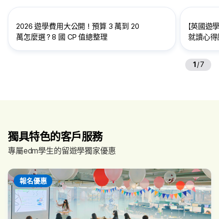
2026 遊學費用大公開！預算 3 萬到 20
【英國遊學
萬怎麼選？8 國 CP 值總整理
就讀心得訪
給想到英
1
/
7
獨具特色的客戶服務
專屬edm學生的留遊學獨家優惠
報名優惠