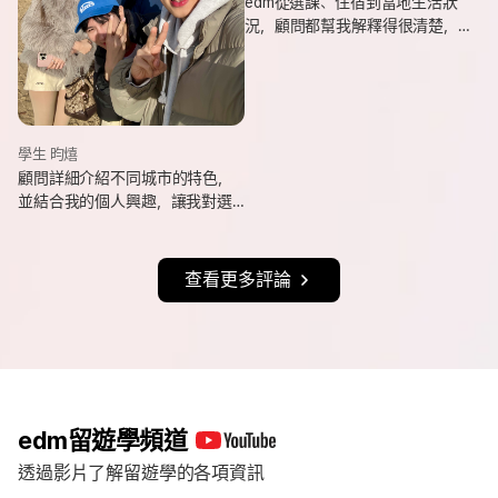
edm從選課、住宿到當地生活狀
況，顧問都幫我解釋得很清楚，
也會分享她自己的遊學經驗與選
課建議，讓我對未知的事情更有
方向。
學生 昀熺
顧問詳細介紹不同城市的特色，
並結合我的個人興趣，讓我對選
擇城市更有方向，也持續更新申
請進度與提醒相關事項，讓整體
流程更清楚順利。
查看更多評論
edm留遊學頻道
透過影片了解留遊學的各項資訊