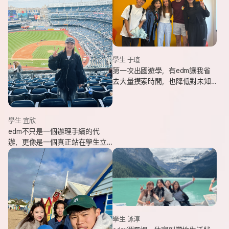
學生 于瑄
第一次出國遊學，有edm讓我省
去大量摸索時間，也降低對未知
環境的緊張感。遇到問題時，顧
問即時回覆與協助，整體體驗非
常安心。
學生 宜欣
edm不只是一個辦理手續的代
辦，更像是一個真正站在學生立
場、陪伴並支持你完成留遊學夢
想的夥伴。這也是我會想推薦
edm的原因。
學生 詠淳