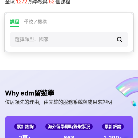
全球
1,272
所學校與
52
個課程
課程
學校／機構
選擇類型、國家
Why edm留遊學
位居領先的理由，由完整的服務系統與成果來證明
累計諮詢
海外留學即時錄取狀況
累計評論
,
2
6
6
8
1
2
9
0
萬+
+