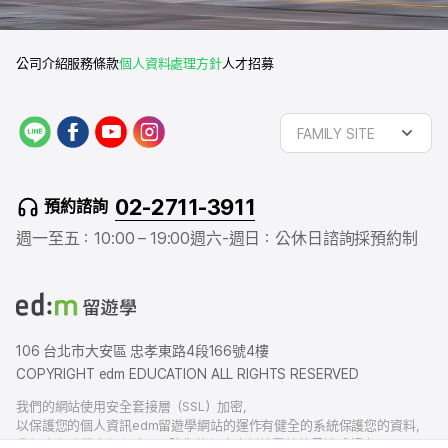
公司介紹
服務條款
個人資料處理方針
人才招募
L
f
y
i
FAMILY SITE
I
a
o
n
N
c
u
s
E
e
t
t
02-2711-3911
預約諮詢
b
u
a
o
b
g
週一至五：10:00 – 19:00
週六-週日：公休日
諮詢採預約制
o
e
r
k
a
m
106 台北市大安區 忠孝東路4段166號4樓
COPYRIGHT edm EDUCATION ALL RIGHTS RESERVED
我們的網站使用安全套接層（SSL）加密，
以保護您的個人資訊edm留遊學網站的運作有健全的系統保護您的資料，
我們也有賠償責任保險，以防您的個人資料洩露給外界造成損害