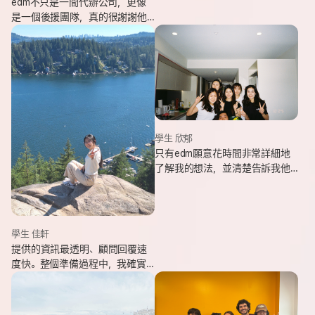
edm不只是一間代辦公司，更像
是一個後援團隊，真的很謝謝他
們的幫忙，讓我能安心出發，去
追逐我一直想完成的留遊學夢
想。
學生 欣郁
只有edm願意花時間非常詳細地
了解我的想法，並清楚告訴我他
們可以提供哪些協助，同時給我
更多不同的選項，讓原本對未來
感到迷茫的我慢慢看見方向。
學生 佳軒
提供的資訊最透明、顧問回覆速
度快。整個準備過程中，我確實
也感受到edm的用心與專業。抵
達當地後也會持續透過LINE關心
我在國外的狀況。