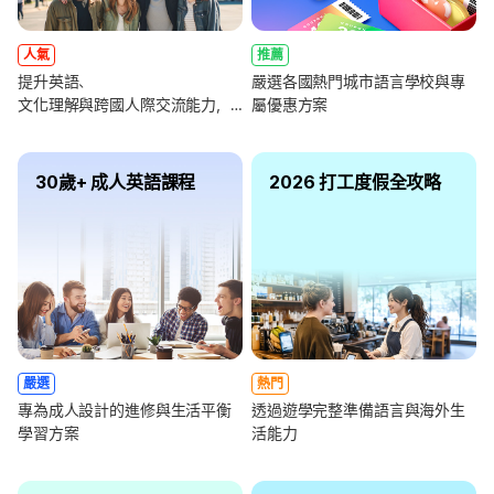
人氣
推薦
提升英語、
嚴選各國熱門城市語言學校與專
文化理解與跨國人際交流能力，
屬優惠方案
全面強化未來職涯競爭力
30歲+ 成人英語課程
2026 打工度假全攻略
嚴選
熱門
專為成人設計的進修與生活平衡
透過遊學完整準備語言與海外生
學習方案
活能力