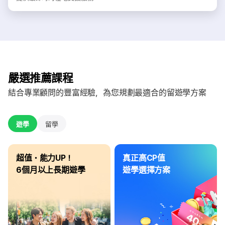
嚴選推薦課程
結合專業顧問的豐富經驗，為您規劃最適合的留遊學方案
遊學
留學
超值・能力UP！
真正高CP值
6個月以上長期遊學
遊學選擇方案