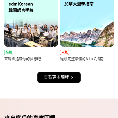
edm Korean
加拿大遊學指南
韓國語言學校
推薦
人氣
來韓國追尋你的夢想吧
從頭完整準備的A to Z指南
查看更多課程
來自客戶的真實回饋