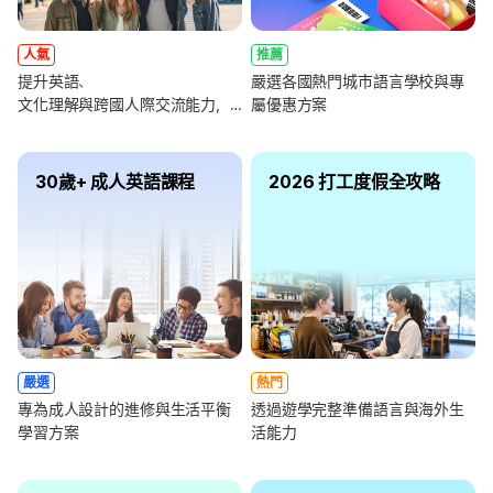
人氣
推薦
提升英語、
嚴選各國熱門城市語言學校與專
文化理解與跨國人際交流能力，
屬優惠方案
全面強化未來職涯競爭力
30歲+ 成人英語課程
2026 打工度假全攻略
嚴選
熱門
專為成人設計的進修與生活平衡
透過遊學完整準備語言與海外生
學習方案
活能力