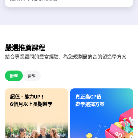
嚴選推薦課程
結合專業顧問的豐富經驗，為您規劃最適合的留遊學方案
遊學
留學
超值・能力UP！
真正高CP值
6個月以上長期遊學
遊學選擇方案