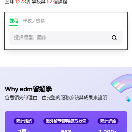
全球
1,273
所學校與
52
個課程
課程
學校／機構
選擇類型、國家
Why edm留遊學
位居領先的理由，由完整的服務系統與成果來證明
累計諮詢
海外留學即時錄取狀況
累計評論
,
2
6
6
8
1
2
9
0
萬+
+