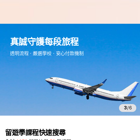
e
d
真誠守護每段旅程
m
留
透明流程・嚴選學校・安心付款機制
遊
學
3
/
6
留遊學課程快速搜尋