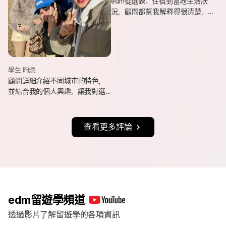
edm從選課、住宿到當地生活狀
況，顧問都幫我解釋得很清楚，
也會分享她自己的遊學經驗與選
課建議，讓我對未知的事情更有
方向。
學生 昀熺
顧問詳細介紹不同城市的特色，
並結合我的個人興趣，讓我對選
擇城市更有方向，也持續更新申
請進度與提醒相關事項，讓整體
流程更清楚順利。
查看更多評論
edm留遊學頻道
透過影片了解留遊學的各項資訊