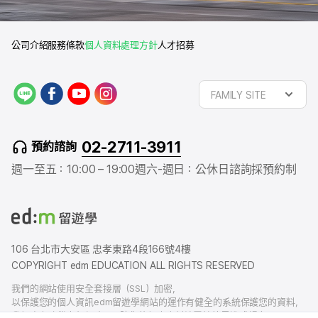
公司介紹
服務條款
個人資料處理方針
人才招募
L
f
y
i
FAMILY SITE
I
a
o
n
N
c
u
s
E
e
t
t
02-2711-3911
預約諮詢
b
u
a
o
b
g
週一至五：10:00 – 19:00
週六-週日：公休日
諮詢採預約制
o
e
r
k
a
m
106 台北市大安區 忠孝東路4段166號4樓
COPYRIGHT edm EDUCATION ALL RIGHTS RESERVED
我們的網站使用安全套接層（SSL）加密，
以保護您的個人資訊edm留遊學網站的運作有健全的系統保護您的資料，
我們也有賠償責任保險，以防您的個人資料洩露給外界造成損害