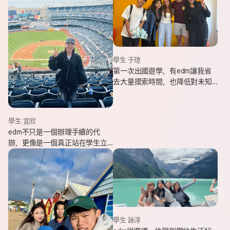
學生 于瑄
第一次出國遊學，有edm讓我省
去大量摸索時間，也降低對未知
環境的緊張感。遇到問題時，顧
問即時回覆與協助，整體體驗非
常安心。
學生 宜欣
edm不只是一個辦理手續的代
辦，更像是一個真正站在學生立
場、陪伴並支持你完成留遊學夢
想的夥伴。這也是我會想推薦
edm的原因。
學生 詠淳