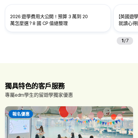
2026 遊學費用大公開！預算 3 萬到 20
【英國遊學
萬怎麼選？8 國 CP 值總整理
就讀心得訪
給想到英
1
/
7
獨具特色的客戶服務
專屬edm學生的留遊學獨家優惠
報名優惠