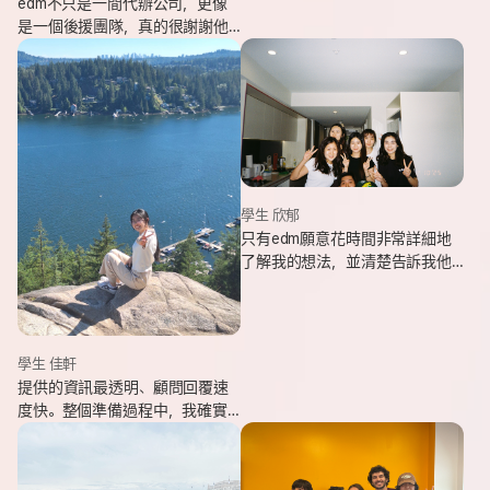
edm不只是一間代辦公司，更像
是一個後援團隊，真的很謝謝他
們的幫忙，讓我能安心出發，去
追逐我一直想完成的留遊學夢
想。
學生 欣郁
只有edm願意花時間非常詳細地
了解我的想法，並清楚告訴我他
們可以提供哪些協助，同時給我
更多不同的選項，讓原本對未來
感到迷茫的我慢慢看見方向。
學生 佳軒
提供的資訊最透明、顧問回覆速
度快。整個準備過程中，我確實
也感受到edm的用心與專業。抵
達當地後也會持續透過LINE關心
我在國外的狀況。