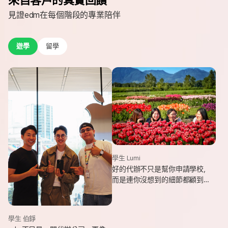
見證edm在每個階段的專業陪伴
遊學
留學
學生 Lumi
好的代辦不只是幫你申請學校，
而是連你沒想到的細節都顧到
了。edm專業和貼心，讓我這趟
遊學旅程從規劃到落地，都能踏
實又順利。
學生 伯錚