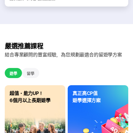
嚴選推薦課程
結合專業顧問的豐富經驗，為您規劃最適合的留遊學方案
遊學
留學
超值・能力UP！
真正高CP值
6個月以上長期遊學
遊學選擇方案