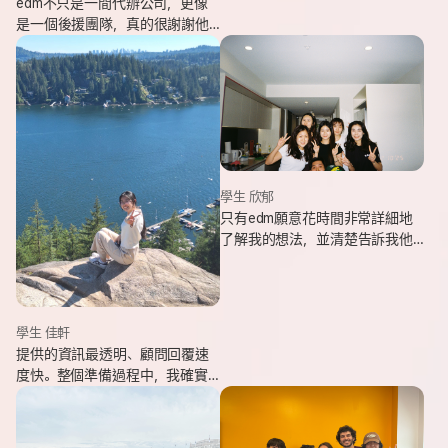
edm不只是一間代辦公司，更像
是一個後援團隊，真的很謝謝他
們的幫忙，讓我能安心出發，去
追逐我一直想完成的留遊學夢
想。
學生 欣郁
只有edm願意花時間非常詳細地
了解我的想法，並清楚告訴我他
們可以提供哪些協助，同時給我
更多不同的選項，讓原本對未來
感到迷茫的我慢慢看見方向。
學生 佳軒
提供的資訊最透明、顧問回覆速
度快。整個準備過程中，我確實
也感受到edm的用心與專業。抵
達當地後也會持續透過LINE關心
我在國外的狀況。