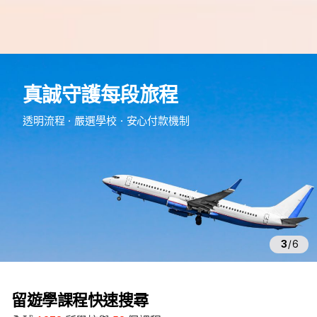
e
d
真誠守護每段旅程
m
留
透明流程・嚴選學校・安心付款機制
遊
學
3
/
6
留遊學課程快速搜尋