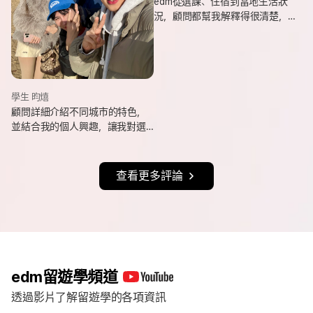
edm從選課、住宿到當地生活狀
況，顧問都幫我解釋得很清楚，
也會分享她自己的遊學經驗與選
課建議，讓我對未知的事情更有
方向。
學生 昀熺
顧問詳細介紹不同城市的特色，
並結合我的個人興趣，讓我對選
擇城市更有方向，也持續更新申
請進度與提醒相關事項，讓整體
流程更清楚順利。
查看更多評論
edm留遊學頻道
透過影片了解留遊學的各項資訊