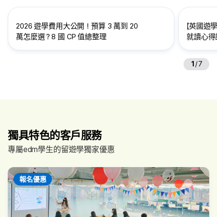
2026 遊學費用大公開！預算 3 萬到 20
【英國遊學
萬怎麼選？8 國 CP 值總整理
就讀心得訪
給想到英
1
/
7
獨具特色的客戶服務
專屬edm學生的留遊學獨家優惠
報名優惠