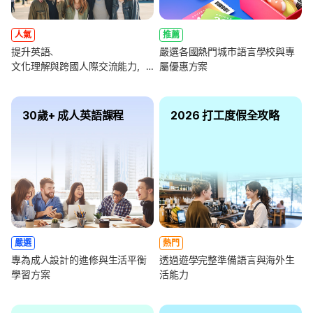
人氣
推薦
提升英語、
嚴選各國熱門城市語言學校與專
文化理解與跨國人際交流能力，
屬優惠方案
全面強化未來職涯競爭力
30歲+ 成人英語課程
2026 打工度假全攻略
嚴選
熱門
專為成人設計的進修與生活平衡
透過遊學完整準備語言與海外生
學習方案
活能力