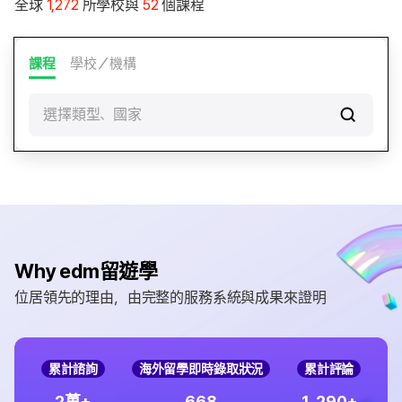
全球
1,272
所學校與
52
個課程
課程
學校／機構
選擇類型、國家
Why edm留遊學
位居領先的理由，由完整的服務系統與成果來證明
累計諮詢
海外留學即時錄取狀況
累計評論
,
2
6
6
8
1
2
9
0
萬+
+