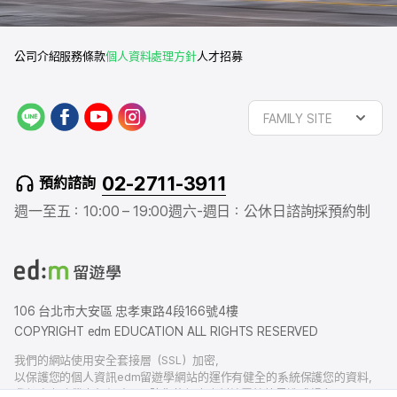
公司介紹
服務條款
個人資料處理方針
人才招募
L
f
y
i
FAMILY SITE
I
a
o
n
N
c
u
s
E
e
t
t
02-2711-3911
預約諮詢
b
u
a
o
b
g
週一至五：10:00 – 19:00
週六-週日：公休日
諮詢採預約制
o
e
r
k
a
m
106 台北市大安區 忠孝東路4段166號4樓
COPYRIGHT edm EDUCATION ALL RIGHTS RESERVED
我們的網站使用安全套接層（SSL）加密，
以保護您的個人資訊edm留遊學網站的運作有健全的系統保護您的資料，
我們也有賠償責任保險，以防您的個人資料洩露給外界造成損害