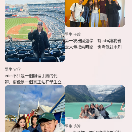
學生 于瑄
第一次出國遊學，有edm讓我省
去大量摸索時間，也降低對未知
環境的緊張感。遇到問題時，顧
問即時回覆與協助，整體體驗非
常安心。
學生 宜欣
edm不只是一個辦理手續的代
辦，更像是一個真正站在學生立
場、陪伴並支持你完成留遊學夢
想的夥伴。這也是我會想推薦
edm的原因。
學生 詠淳