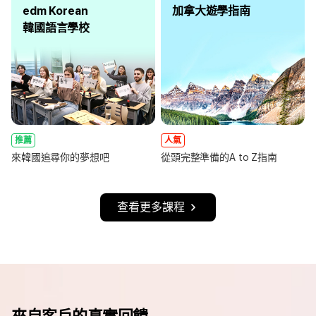
edm Korean
加拿大遊學指南
韓國語言學校
推薦
人氣
來韓國追尋你的夢想吧
從頭完整準備的A to Z指南
查看更多課程
來自客戶的真實回饋