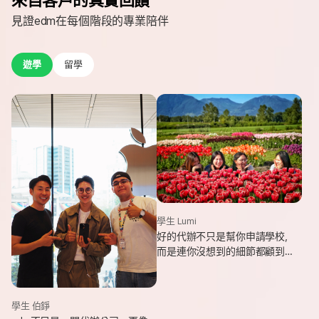
見證edm在每個階段的專業陪伴
遊學
留學
學生 Lumi
好的代辦不只是幫你申請學校，
而是連你沒想到的細節都顧到
了。edm專業和貼心，讓我這趟
遊學旅程從規劃到落地，都能踏
實又順利。
學生 伯錚