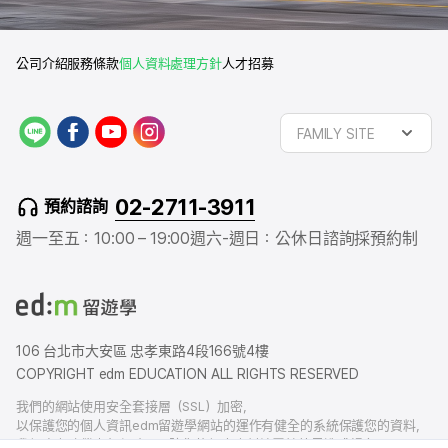
公司介紹
服務條款
個人資料處理方針
人才招募
L
f
y
i
FAMILY SITE
I
a
o
n
N
c
u
s
E
e
t
t
02-2711-3911
預約諮詢
b
u
a
o
b
g
週一至五：10:00 – 19:00
週六-週日：公休日
諮詢採預約制
o
e
r
k
a
m
106 台北市大安區 忠孝東路4段166號4樓
COPYRIGHT edm EDUCATION ALL RIGHTS RESERVED
我們的網站使用安全套接層（SSL）加密，
以保護您的個人資訊edm留遊學網站的運作有健全的系統保護您的資料，
我們也有賠償責任保險，以防您的個人資料洩露給外界造成損害