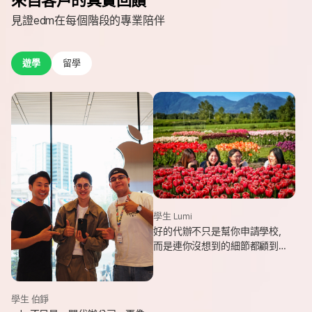
見證edm在每個階段的專業陪伴
遊學
留學
學生 Lumi
好的代辦不只是幫你申請學校，
而是連你沒想到的細節都顧到
了。edm專業和貼心，讓我這趟
遊學旅程從規劃到落地，都能踏
實又順利。
學生 伯錚