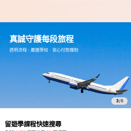
e
d
真誠守護每段旅程
m
留
透明流程・嚴選學校・安心付款機制
遊
學
3
/
6
留遊學課程快速搜尋