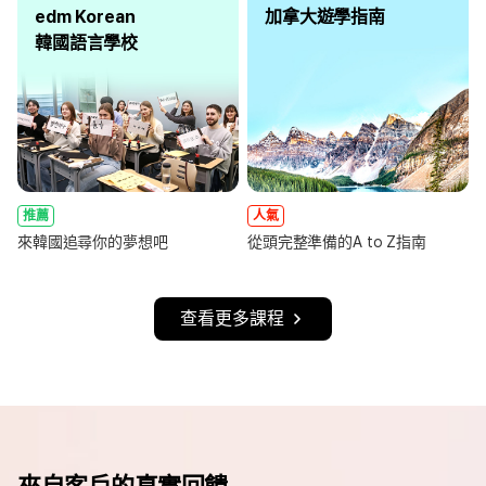
edm Korean
加拿大遊學指南
韓國語言學校
推薦
人氣
來韓國追尋你的夢想吧
從頭完整準備的A to Z指南
查看更多課程
來自客戶的真實回饋