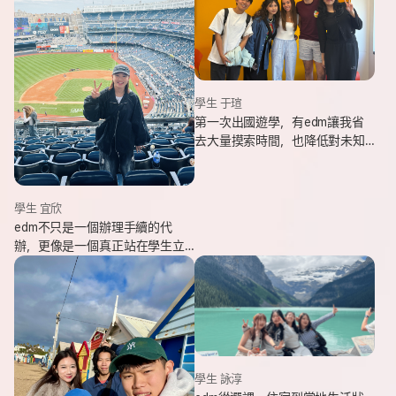
學生 于瑄
第一次出國遊學，有edm讓我省
去大量摸索時間，也降低對未知
環境的緊張感。遇到問題時，顧
問即時回覆與協助，整體體驗非
常安心。
學生 宜欣
edm不只是一個辦理手續的代
辦，更像是一個真正站在學生立
場、陪伴並支持你完成留遊學夢
想的夥伴。這也是我會想推薦
edm的原因。
學生 詠淳