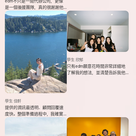
edm不只是一間代辦公司，更像
是一個後援團隊，真的很謝謝他
們的幫忙，讓我能安心出發，去
追逐我一直想完成的留遊學夢
想。
學生 欣郁
只有edm願意花時間非常詳細地
了解我的想法，並清楚告訴我他
們可以提供哪些協助，同時給我
更多不同的選項，讓原本對未來
感到迷茫的我慢慢看見方向。
學生 佳軒
提供的資訊最透明、顧問回覆速
度快。整個準備過程中，我確實
也感受到edm的用心與專業。抵
達當地後也會持續透過LINE關心
我在國外的狀況。