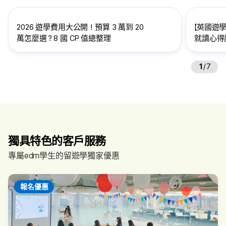
2026 遊學費用大公開！預算 3 萬到 20
【英國遊學
萬怎麼選？8 國 CP 值總整理
就讀心得訪
給想到英
1
/
7
獨具特色的客戶服務
專屬edm學生的留遊學獨家優惠
報名優惠