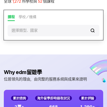
全球
1,272
所學校與
52
個課程
課程
學校／機構
選擇類型、國家
Why edm留遊學
位居領先的理由，由完整的服務系統與成果來證明
累計諮詢
海外留學即時錄取狀況
累計評論
,
2
6
6
8
1
2
9
0
萬+
+