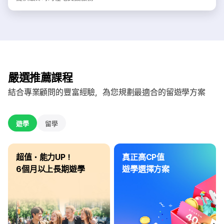
嚴選推薦課程
結合專業顧問的豐富經驗，為您規劃最適合的留遊學方案
遊學
留學
超值・能力UP！
真正高CP值
6個月以上長期遊學
遊學選擇方案