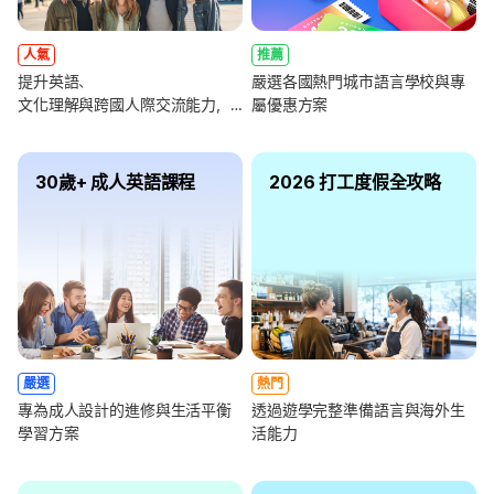
人氣
推薦
提升英語、
嚴選各國熱門城市語言學校與專
文化理解與跨國人際交流能力，
屬優惠方案
全面強化未來職涯競爭力
30歲+ 成人英語課程
2026 打工度假全攻略
嚴選
熱門
專為成人設計的進修與生活平衡
透過遊學完整準備語言與海外生
學習方案
活能力