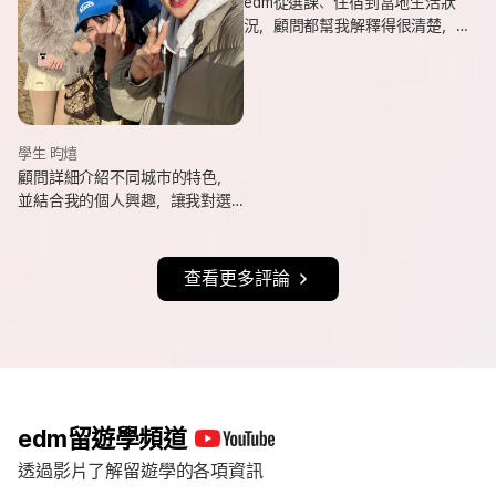
edm從選課、住宿到當地生活狀
況，顧問都幫我解釋得很清楚，
也會分享她自己的遊學經驗與選
課建議，讓我對未知的事情更有
方向。
學生 昀熺
顧問詳細介紹不同城市的特色，
並結合我的個人興趣，讓我對選
擇城市更有方向，也持續更新申
請進度與提醒相關事項，讓整體
流程更清楚順利。
查看更多評論
edm留遊學頻道
透過影片了解留遊學的各項資訊