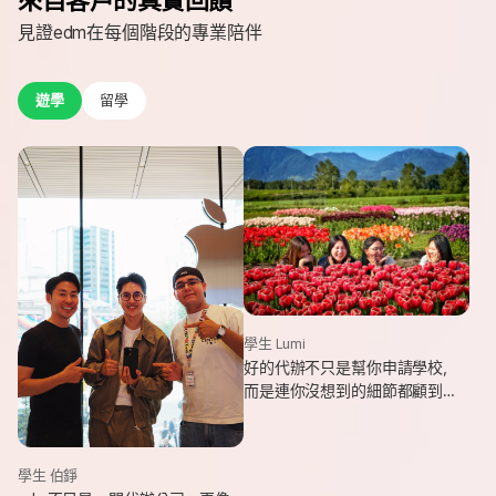
見證edm在每個階段的專業陪伴
遊學
留學
學生 Lumi
好的代辦不只是幫你申請學校，
而是連你沒想到的細節都顧到
了。edm專業和貼心，讓我這趟
遊學旅程從規劃到落地，都能踏
實又順利。
學生 伯錚