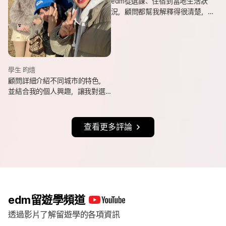
edm從選課、住宿到當地生活狀
況，顧問都幫我解釋得很清楚，
也會分享她自己的遊學經驗與選
課建議，讓我對未知的事情更有
方向。
學生 昀熺
顧問詳細介紹不同城市的特色，
並結合我的個人興趣，讓我對選
擇城市更有方向，也持續更新申
請進度與提醒相關事項，讓整體
流程更清楚順利。
查看更多評論
edm留遊學頻道
透過影片了解留遊學的各項資訊