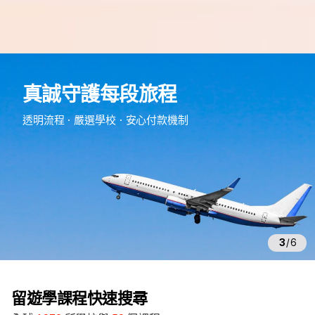
e
d
真誠守護每段旅程
m
留
透明流程・嚴選學校・安心付款機制
遊
學
3
/
6
留遊學課程快速搜尋