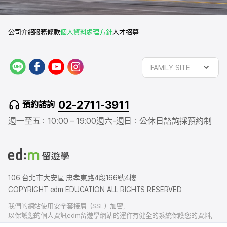
公司介紹
服務條款
個人資料處理方針
人才招募
L
f
y
i
FAMILY SITE
I
a
o
n
N
c
u
s
E
e
t
t
02-2711-3911
預約諮詢
b
u
a
o
b
g
週一至五：10:00 – 19:00
週六-週日：公休日
諮詢採預約制
o
e
r
k
a
m
106 台北市大安區 忠孝東路4段166號4樓
COPYRIGHT edm EDUCATION ALL RIGHTS RESERVED
我們的網站使用安全套接層（SSL）加密，
以保護您的個人資訊edm留遊學網站的運作有健全的系統保護您的資料，
我們也有賠償責任保險，以防您的個人資料洩露給外界造成損害