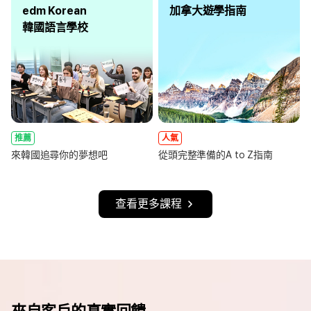
edm Korean
加拿大遊學指南
韓國語言學校
推薦
人氣
來韓國追尋你的夢想吧
從頭完整準備的A to Z指南
查看更多課程
來自客戶的真實回饋