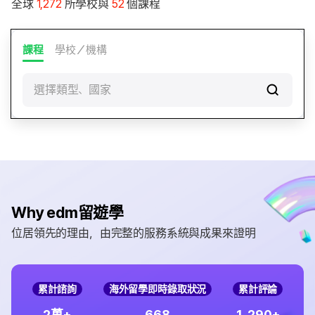
全球
1,272
所學校與
52
個課程
課程
學校／機構
選擇類型、國家
Why edm留遊學
位居領先的理由，由完整的服務系統與成果來證明
累計諮詢
海外留學即時錄取狀況
累計評論
,
2
6
6
8
1
2
9
0
萬+
+