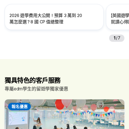
2026 遊學費用大公開！預算 3 萬到 20
【英國遊學
萬怎麼選？8 國 CP 值總整理
就讀心得訪
給想到英
1
/
7
獨具特色的客戶服務
專屬edm學生的留遊學獨家優惠
報名優惠