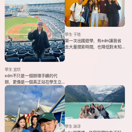
學生 于瑄
第一次出國遊學，有edm讓我省
去大量摸索時間，也降低對未知
環境的緊張感。遇到問題時，顧
問即時回覆與協助，整體體驗非
常安心。
學生 宜欣
edm不只是一個辦理手續的代
辦，更像是一個真正站在學生立
場、陪伴並支持你完成留遊學夢
想的夥伴。這也是我會想推薦
edm的原因。
學生 詠淳