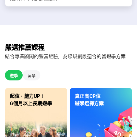
嚴選推薦課程
結合專業顧問的豐富經驗，為您規劃最適合的留遊學方案
遊學
留學
超值・能力UP！
真正高CP值
6個月以上長期遊學
遊學選擇方案