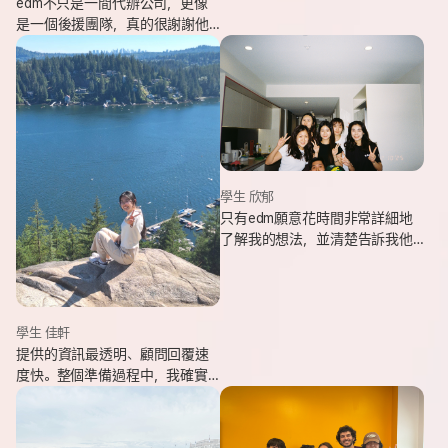
edm不只是一間代辦公司，更像
是一個後援團隊，真的很謝謝他
們的幫忙，讓我能安心出發，去
追逐我一直想完成的留遊學夢
想。
學生 欣郁
只有edm願意花時間非常詳細地
了解我的想法，並清楚告訴我他
們可以提供哪些協助，同時給我
更多不同的選項，讓原本對未來
感到迷茫的我慢慢看見方向。
學生 佳軒
提供的資訊最透明、顧問回覆速
度快。整個準備過程中，我確實
也感受到edm的用心與專業。抵
達當地後也會持續透過LINE關心
我在國外的狀況。