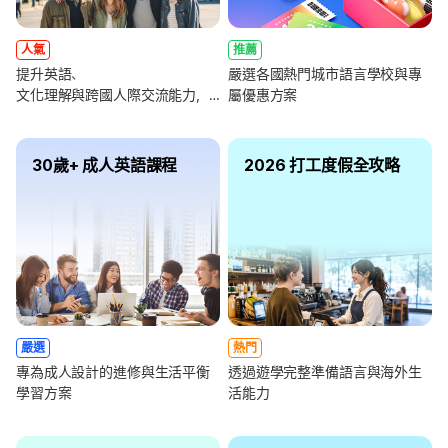
人氣
推薦
提升英語、
嚴選各國熱門城市語言學校與專
文化理解與跨國人際交流能力，
屬優惠方案
全面強化未來職涯競爭力
30歲+ 成人英語課程
2026 打工度假全攻略
嚴選
熱門
專為成人設計的進修與生活平衡
透過遊學完整準備語言與海外生
學習方案
活能力