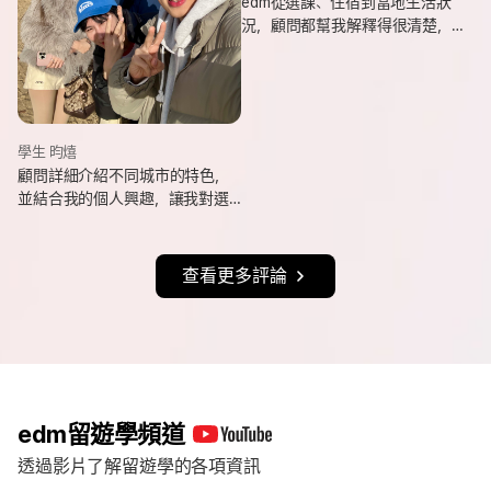
edm從選課、住宿到當地生活狀
況，顧問都幫我解釋得很清楚，
也會分享她自己的遊學經驗與選
課建議，讓我對未知的事情更有
方向。
學生 昀熺
顧問詳細介紹不同城市的特色，
並結合我的個人興趣，讓我對選
擇城市更有方向，也持續更新申
請進度與提醒相關事項，讓整體
流程更清楚順利。
查看更多評論
edm留遊學頻道
透過影片了解留遊學的各項資訊