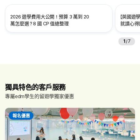
2026 遊學費用大公開！預算 3 萬到 20
【英國遊學
萬怎麼選？8 國 CP 值總整理
就讀心得訪
給想到英
1
/
7
獨具特色的客戶服務
專屬edm學生的留遊學獨家優惠
報名優惠