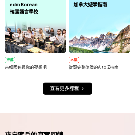
edm Korean
加拿大遊學指南
韓國語言學校
推薦
人氣
來韓國追尋你的夢想吧
從頭完整準備的A to Z指南
查看更多課程
來自客戶的真實回饋