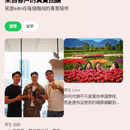
見證edm在每個階段的專業陪伴
遊學
留學
學生 Lumi
好的代辦不只是幫你申請學校，
而是連你沒想到的細節都顧到
了。edm專業和貼心，讓我這趟
遊學旅程從規劃到落地，都能踏
實又順利。
學生 伯錚