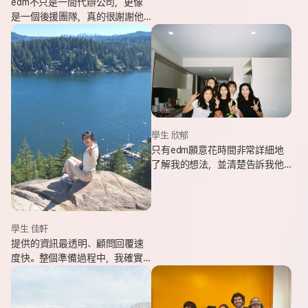
edm不只是一間代辦公司，更像
是一個後援團隊，真的很謝謝他
們的幫忙，讓我能安心出發，去
追逐我一直想完成的留遊學夢
想。
學生 欣郁
只有edm願意花時間非常詳細地
了解我的想法，並清楚告訴我他
們可以提供哪些協助，同時給我
更多不同的選項，讓原本對未來
感到迷茫的我慢慢看見方向。
學生 佳軒
提供的資訊最透明、顧問回覆速
度快。整個準備過程中，我確實
也感受到edm的用心與專業。抵
達當地後也會持續透過LINE關心
我在國外的狀況。