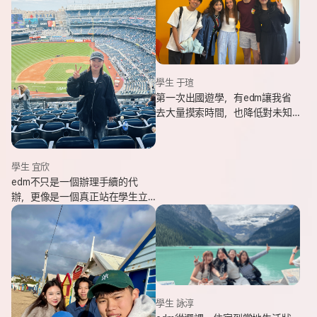
學生 于瑄
第一次出國遊學，有edm讓我省
去大量摸索時間，也降低對未知
環境的緊張感。遇到問題時，顧
問即時回覆與協助，整體體驗非
常安心。
學生 宜欣
edm不只是一個辦理手續的代
辦，更像是一個真正站在學生立
場、陪伴並支持你完成留遊學夢
想的夥伴。這也是我會想推薦
edm的原因。
學生 詠淳