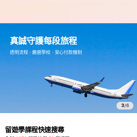
e
d
真誠守護每段旅程
m
留
透明流程・嚴選學校・安心付款機制
遊
學
3
/
6
留遊學課程快速搜尋