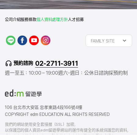
公司介紹
服務條款
個人資料處理方針
人才招募
L
f
y
i
FAMILY SITE
I
a
o
n
N
c
u
s
E
e
t
t
02-2711-3911
預約諮詢
b
u
a
o
b
g
週一至五：10:00 – 19:00
週六-週日：公休日
諮詢採預約制
o
e
r
k
a
m
106 台北市大安區 忠孝東路4段166號4樓
COPYRIGHT edm EDUCATION ALL RIGHTS RESERVED
我們的網站使用安全套接層（SSL）加密，
以保護您的個人資訊edm留遊學網站的運作有健全的系統保護您的資料，
我們也有賠償責任保險，以防您的個人資料洩露給外界造成損害