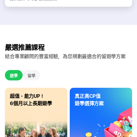
嚴選推薦課程
結合專業顧問的豐富經驗，為您規劃最適合的留遊學方案
遊學
留學
超值・能力UP！
真正高CP值
6個月以上長期遊學
遊學選擇方案