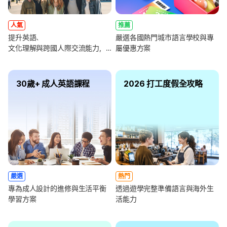
人氣
推薦
提升英語、
嚴選各國熱門城市語言學校與專
文化理解與跨國人際交流能力，
屬優惠方案
全面強化未來職涯競爭力
30歲+ 成人英語課程
2026 打工度假全攻略
嚴選
熱門
專為成人設計的進修與生活平衡
透過遊學完整準備語言與海外生
學習方案
活能力