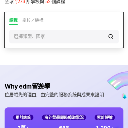
全球
1,273
所學校與
52
個課程
課程
學校／機構
選擇類型、國家
Why edm留遊學
位居領先的理由，由完整的服務系統與成果來證明
累計諮詢
海外留學即時錄取狀況
累計評論
,
2
6
6
8
1
2
9
0
萬+
+